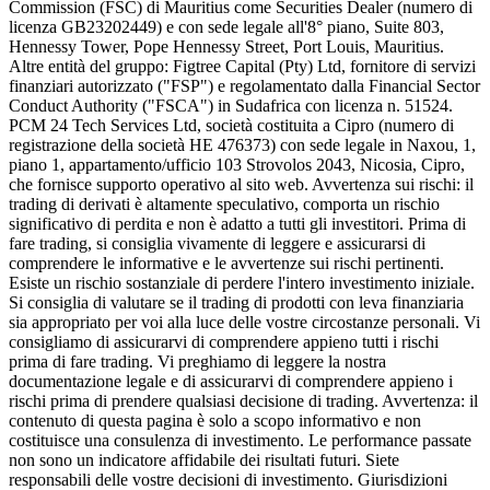
Commission (FSC) di Mauritius come Securities Dealer (numero di
licenza GB23202449) e con sede legale all'8° piano, Suite 803,
Hennessy Tower, Pope Hennessy Street, Port Louis, Mauritius.
Altre entità del gruppo: Figtree Capital (Pty) Ltd, fornitore di servizi
finanziari autorizzato ("FSP") e regolamentato dalla Financial Sector
Conduct Authority ("FSCA") in Sudafrica con licenza n. 51524.
PCM 24 Tech Services Ltd, società costituita a Cipro (numero di
registrazione della società HE 476373) con sede legale in Naxou, 1,
piano 1, appartamento/ufficio 103 Strovolos 2043, Nicosia, Cipro,
che fornisce supporto operativo al sito web. Avvertenza sui rischi: il
trading di derivati ​​è altamente speculativo, comporta un rischio
significativo di perdita e non è adatto a tutti gli investitori. Prima di
fare trading, si consiglia vivamente di leggere e assicurarsi di
comprendere le informative e le avvertenze sui rischi pertinenti.
Esiste un rischio sostanziale di perdere l'intero investimento iniziale.
Si consiglia di valutare se il trading di prodotti con leva finanziaria
sia appropriato per voi alla luce delle vostre circostanze personali. Vi
consigliamo di assicurarvi di comprendere appieno tutti i rischi
prima di fare trading. Vi preghiamo di leggere la nostra
documentazione legale e di assicurarvi di comprendere appieno i
rischi prima di prendere qualsiasi decisione di trading. Avvertenza: il
contenuto di questa pagina è solo a scopo informativo e non
costituisce una consulenza di investimento. Le performance passate
non sono un indicatore affidabile dei risultati futuri. Siete
responsabili delle vostre decisioni di investimento. Giurisdizioni