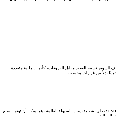
وف السوق. تسمح العقود مقابل الفروقات، كأدوات مالية متعددة
نًا بدلاً من قرارات محسوبة.
، يعد اختيار الأدوات المالية المناسبة أمرًا بالغ الأهمية. أزواج العملات مثل EUR/USD أو GBP/USD أو USD/JPY تحظى بشعبية بسبب السيولة العالية، بينما يمكن أن توفر السلع
مالية الخاصة بك.