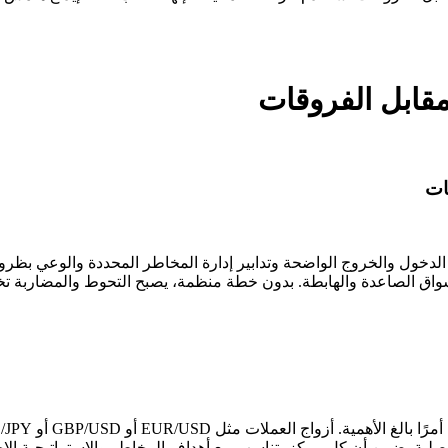
مقابل الفروقات
ات
الدخول والخروج الواضحة وتدابير إدارة المخاطر المحددة والوعي بظر
اق الصاعدة والهابطة. بدون خطة منظمة، يصبح التحوط والمضاربة تخمي
لبة يضمن أن كل مركز يتناسب مع أهداف المخاطر والاستراتيجية الإج