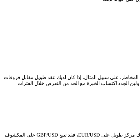
المخاطر. على سبيل المثال، إذا كان لديك عقد طويل مقابل فروقات
داولين الجدد اكتساب الخبرة مع الحد من التعرض خلال الفترات
بالتحوط لزوج عملات واحد بآخر مرتبط تاريخيًا. على سبيل المثال، إذا كان لديك مركز طويل على EUR/USD، فقد تبيع GBP/USD على المكشوف