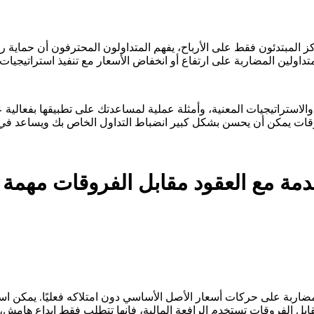
ا يركز المبتدئون فقط على الأرباح، يفهم المتداولون المحترفون أن حما
تداولين المضاربة على ارتفاع أو انخفاض الأسعار مع تنفيذ استراتيجيات
استراتيجيات المعنية، وأمثلة عملية لمساعدتك على تطبيقها بفعالية عبر 
روقات يمكن أن يحسن بشكل كبير انضباط التداول الخاص بك ويساعد في
قدمة مع العقود مقابل الفروقات مهمة
ضاربة على حركات أسعار الأصل الأساسي دون امتلاكه فعليًا. يمكن است
قابل الفروقات تستخدم الرافعة المالية، فإنها تتطلب فقط إيداع هامش،