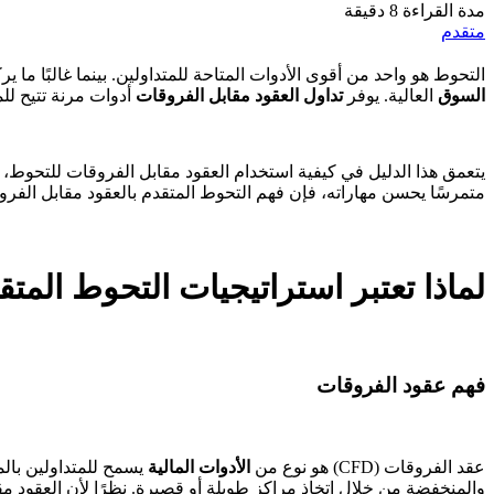
مدة القراءة 8 دقيقة
متقدم
التحوط هو واحد من أقوى الأدوات المتاحة للمتداولين. بينما غالبًا م
السوق
العالية. يوفر
تداول العقود مقابل الفروقات
أدوات مرنة تتيح للم
يتعمق هذا الدليل في كيفية استخدام العقود مقابل الفروقات للتحوط، وال
متمرسًا يحسن مهاراته، فإن فهم التحوط المتقدم بالعقود مقابل الف
لماذا تعتبر استراتيجيات التحوط المت
فهم عقود الفروقات
عقد الفروقات (CFD) هو نوع من
الأدوات المالية
يسمح للمتداولين بالم
والمنخفضة من خلال اتخاذ مراكز طويلة أو قصيرة. نظرًا لأن العقود م