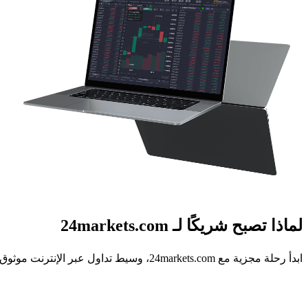
لماذا تصبح شريكًا لـ 24markets
.com
ابدأ رحلة مجزية مع 24markets.com، وسيط تداول عبر الإنترنت موثوق به. ندعو الشركاء ذوي التفكير المستقبلي للانضمام إلى مشروع تعاوني مبني على أكثر من عقد من المصداقية والثقة والنجاح المشترك.