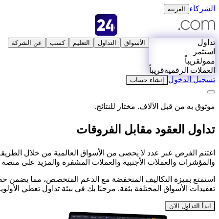
الشركاء
العربية
تداول
الأسواق
التداول
التعليم
كسب
عن الشركة
استثمر
ممول
قريباً
العملات الرقمية
قريباً
تسجيل الدخول
إنشاء حساب
موثوق به من قبل الآلاف. مختار للنتائج.
تداول العقود مقابل الفروقات
والمؤشرات والعملات الأجنبية والعملات المشفرة والمزيد على منصة سه
استمتع بميزة التكاليف المنخفضة مع الدعم المتخصص، مما يضمن حصولك
تعقيدات الأسواق المختلفة بثقة. مرحبًا بك في بيئة تداول تعطي الأولوي
ابدأ التداول الآن