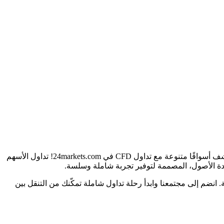
اغتنم الفرص عبر عدد لا يحصى من الأسواق العالمية من خلال الطريقة المتعددة الاستخدامات لتداول العقود مقابل الفروقات (CFDs). استكشف أسواقًا متنوعة مع تداول CFD في 24markets.com! تداول الأسهم
ددة الأصول، المصممة لتوفير تجربة شاملة وسلسة.
نضم إلى مجتمعنا وابدأ رحلة تداول شاملة تمكّنك من التنقل بين