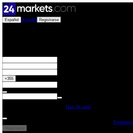
Acceder
Español
Registrarse
Abrir una Cuenta Real
Obtén tu Bono del 50%
+355
¿Tienes un Código Promocional?
Haz clic aquí
Al crear una cuenta, confirmo que he leído y entendido los
Términos 
Registrarse