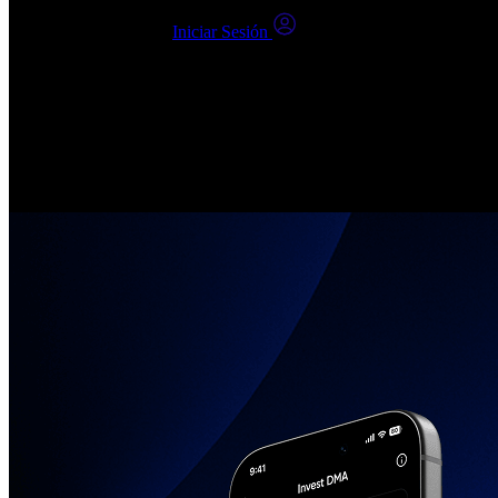
¿Ya tienes una cuenta?
Iniciar Sesión
Al hacer clic en Enviar, confirmo que: (1) He leído, entendido y acep
número no está registrado en un DNCR (Registro de No Llamar).
Invierte en Acciones Reales
Crea tu cuenta, elige tus empresas, únete a la comunidad de inversore