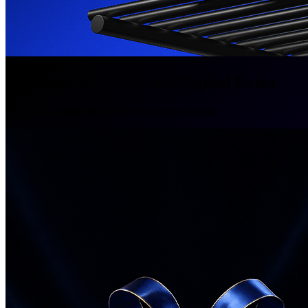
Comienza a Operar con Capital Extra
Asegura tu
Bono del 50%
en tu primer depósito.