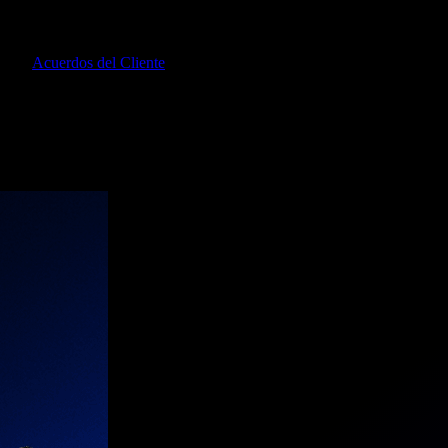
to los
Acuerdos del Cliente
, (2) Doy mi consentimiento para que 24mar
s