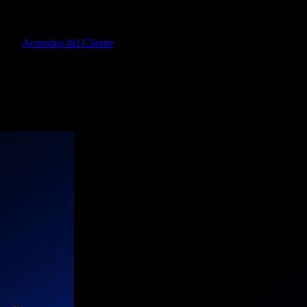
to los
Acuerdos del Cliente
, (2) Doy mi consentimiento para que 24mar
s