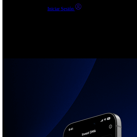
¿Ya tienes una cuenta?
Iniciar Sesión
Al hacer clic en Enviar, confirmo que: (1) He leído, entendido y acep
número no está registrado en un DNCR (Registro de No Llamar).
Invierte en Acciones Reales
Crea tu cuenta, elige tus empresas, únete a la comunidad de inversore