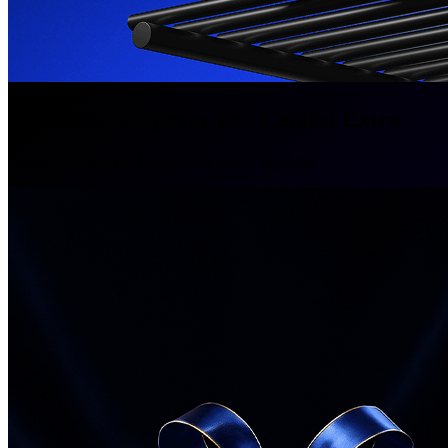
Comienza a Operar con Capital Extra
Asegura tu
Bono del 50%
en tu primer depósito.