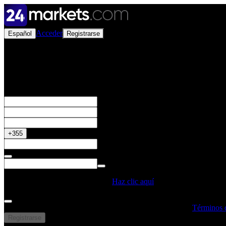
Acceder
Español
Registrarse
Abrir una Cuenta Real
Obtén tu Bono del 50%
+355
¿Tienes un Código Promocional?
Haz clic aquí
Al crear una cuenta, confirmo que he leído y entendido los
Términos 
Registrarse