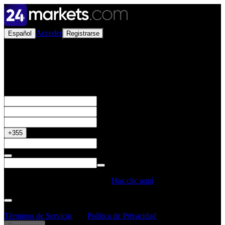
Acceder
Español
Registrarse
Abrir una Cuenta Real
Obtén tu Bono del 50%
+355
¿Tienes un Código Promocional?
Haz clic aquí
Al crear una cuenta, confirmo que he leído y entendido los
Términos de Servicio
y la
Política de Privacidad