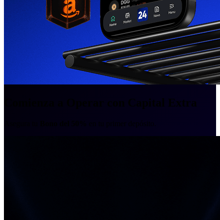
Comienza a Operar con Capital Extra
Asegura tu
Bono del 50%
en tu primer depósito.