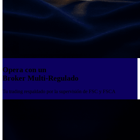
Opera con un
Broker Multi-Regulado
Tu trading respaldado por la supervisión de FSC y FSCA