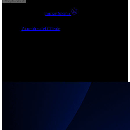
Registrarse
¿Ya tienes una cuenta?
Iniciar Sesión
Al hacer clic en Enviar, confirmo que: (1) He leído, entendido y
acepto los
Acuerdos del Cliente
, (2) Doy mi consentimiento para
que 24markets.com me contacte en cualquier momento razonable, y
(3) mi número no está registrado en un DNCR (Registro de No
Llamar).
Invierte en Acciones Reales
Crea tu cuenta, elige tus empresas, únete a la comunidad de
inversores