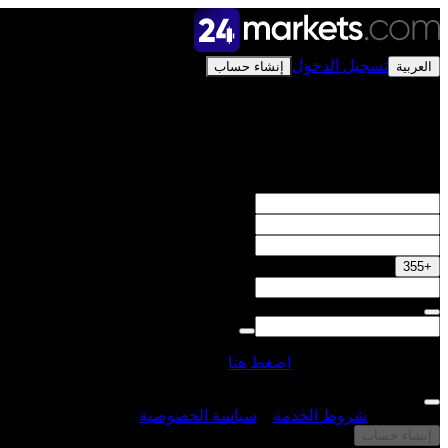
تسجيل الدخول
العربية
إنشاء حساب
افتح حسابًا حقيقيًا
احصل على مكافأة 50٪
+355
هل لديك رمز ترويجي؟
اضغط هنا
أوافق على
شروط الخدمة
و
سياسة الخصوصية
إنشاء حساب