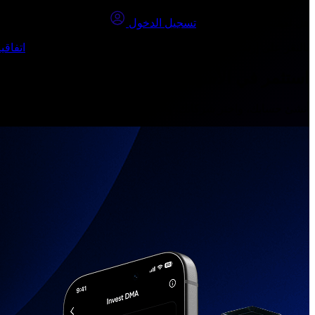
هل لديك حساب بالفعل؟
تسجيل الدخول
بالنقر على إرسال، أؤكد أنني: (1) قد قرأت وفهمت وأوافق على
اتفاقي
استثمر في الأسهم الحقيقية
أنشئ حسابك، واختر شركاتك، وانضم إلى مجتمع المستثمرين