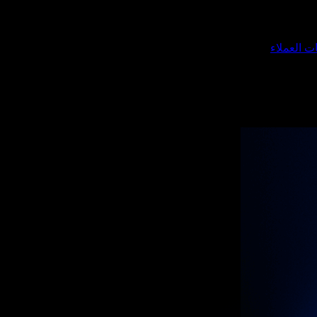
ات العملاء
، (2) أوافق على أن تتصل بي 24markets.com في أي وقت معقول، و(3) رقمي غير مسجل في سجل عدم الاتصال (DNCR).