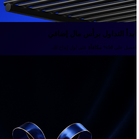
ابدأ التداول برأس مال إضافي
احصل على
50% مكافأة
على أول إيداع لك.